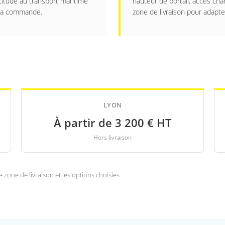
ptitude au transport maritime
hauteur de portail, accès cha
à la commande.
zone de livraison pour adapter
LYON
À partir de 3 200 € HT
Hors livraison
 zone de livraison et les options choisies.