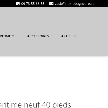
09 73 55 66 53
vasb@npz-pbagnvare.se
RITIME
ACCESSOIRES
ARTICLES
ritime neuf 40 pieds