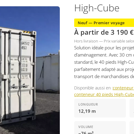
High-Cube
Neuf — Premier voyage
À partir de 3 190 
Hors livraison — Prix variable sel
Solution idéale pour les proj
d’aménagement. Avec 30 cm d
standard, le 40 pieds High-Cu
parfaitement adapté aux pro
transport de marchandises d
Disponible aussi en :
conteneur
conteneur 40 pieds High-Cub
LONGUEUR
12,19 m
VOLUME
~76 m³