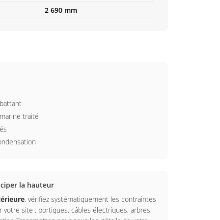
2 690 mm
battant
marine traité
rés
condensation
iciper la hauteur
érieure
, vérifiez systématiquement les contraintes
r votre site : portiques, câbles électriques, arbres,