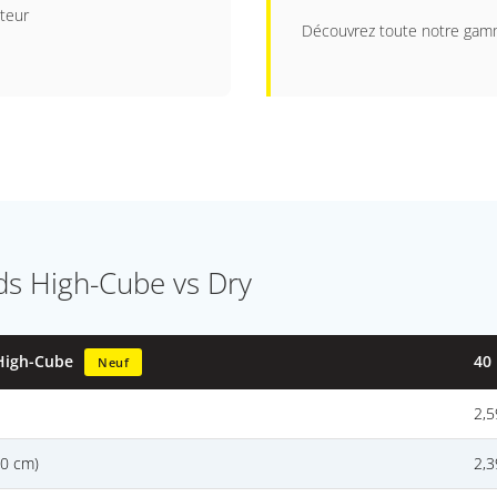
uteur
Découvrez toute notre ga
ds High-Cube vs Dry
 High-Cube
40
Neuf
2,
30 cm)
2,